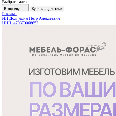
Выбрать матрас
В корзину
Купить в один клик
Реклама
ИП Долгушин Петр Алексеевич
ИНН: 470379068652