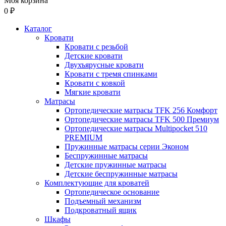
Моя корзина
0 ₽
Каталог
Кровати
Кровати с резьбой
Детские кровати
Двухъярусные кровати
Кровати с тремя спинками
Кровати с ковкой
Мягкие кровати
Матрасы
Ортопедические матрасы TFK 256 Комфорт
Ортопедические матрасы TFK 500 Премиум
Ортопедические матрасы Multipocket 510
PREMIUM
Пружинные матрасы серии Эконом
Беспружинные матрасы
Детские пружинные матрасы
Детские беспружинные матрасы
Комплектующие для кроватей
Ортопедическое основание
Подъемный механизм
Подкроватный ящик
Шкафы