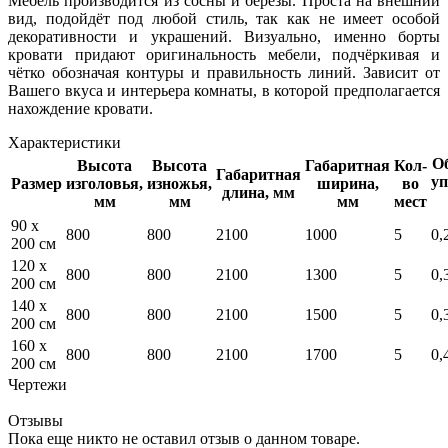
Мебель производится из сосны и берёзы. Проста на внешний
вид, подойдёт под любой стиль, так как не имеет особой
декоративности и украшений. Визуально, именно борты
кровати придают оригинальность мебели, подчёркивая и
чётко обозначая контуры и правильность линий. Зависит от
Вашего вкуса и интерьера комнаты, в которой предполагается
нахождение кровати.
Характеристики
Об
Высота
Высота
Габаритная
Кол-
Габаритная
уп
Размер
изголовья,
изножья,
ширина,
во
длина, мм
мм
мм
мм
мест
90 x
800
800
2100
1000
5
0,
200 см
120 x
800
800
2100
1300
5
0,
200 см
140 x
800
800
2100
1500
5
0,
200 см
160 x
800
800
2100
1700
5
0,
200 см
Чертежи
Отзывы
Пока еще никто не оставил отзыв о данном товаре.