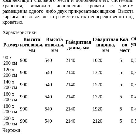
комплектации спального места и дополнения его системами
хранения, возможно исполнение кровати с учетом
размещения одного, либо двух прикроватных ящиков. Высота
каркаса позволяет легко разместить их непосредственно под
кроватью.
Характеристики
Об
Высота
Высота
Габаритная
Кол-
Габаритная
уп
Размер
изголовья,
изножья,
ширина,
во
длина, мм
мм
мм
мм
мест
90 x
900
540
2140
1020
5
0,
200 см
120 x
900
540
2140
1320
5
0,
200 см
140 x
900
540
2140
1520
5
0,
200 см
160 x
900
540
2140
1720
5
0,
200 см
180 x
900
540
2140
1920
5
0,
200 см
200 x
900
540
2140
2120
5
0,
200 см
Чертежи