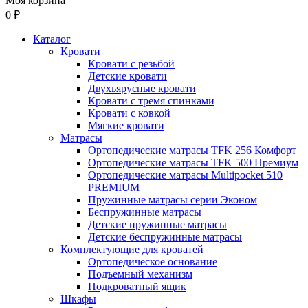
Моя корзина
0 ₽
Каталог
Кровати
Кровати с резьбой
Детские кровати
Двухъярусные кровати
Кровати с тремя спинками
Кровати с ковкой
Мягкие кровати
Матрасы
Ортопедические матрасы TFK 256 Комфорт
Ортопедические матрасы TFK 500 Премиум
Ортопедические матрасы Multipocket 510
PREMIUM
Пружинные матрасы серии Эконом
Беспружинные матрасы
Детские пружинные матрасы
Детские беспружинные матрасы
Комплектующие для кроватей
Ортопедическое основание
Подъемный механизм
Подкроватный ящик
Шкафы