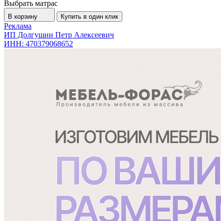
Выбрать матрас
В корзину
Купить в один клик
Реклама
ИП Долгушин Петр Алексеевич
ИНН: 470379068652