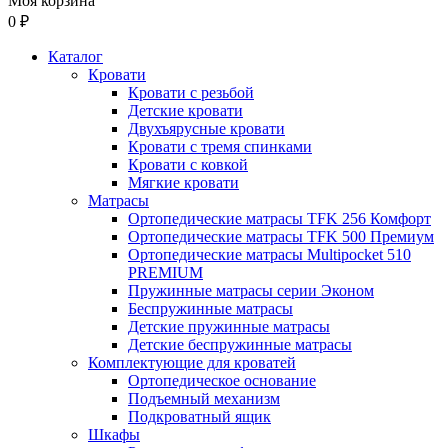
Моя корзина
0 ₽
Каталог
Кровати
Кровати с резьбой
Детские кровати
Двухъярусные кровати
Кровати с тремя спинками
Кровати с ковкой
Мягкие кровати
Матрасы
Ортопедические матрасы TFK 256 Комфорт
Ортопедические матрасы TFK 500 Премиум
Ортопедические матрасы Multipocket 510
PREMIUM
Пружинные матрасы серии Эконом
Беспружинные матрасы
Детские пружинные матрасы
Детские беспружинные матрасы
Комплектующие для кроватей
Ортопедическое основание
Подъемный механизм
Подкроватный ящик
Шкафы