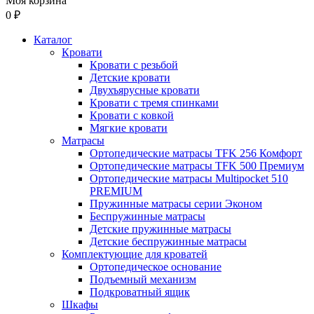
Моя корзина
0 ₽
Каталог
Кровати
Кровати с резьбой
Детские кровати
Двухъярусные кровати
Кровати с тремя спинками
Кровати с ковкой
Мягкие кровати
Матрасы
Ортопедические матрасы TFK 256 Комфорт
Ортопедические матрасы TFK 500 Премиум
Ортопедические матрасы Multipocket 510
PREMIUM
Пружинные матрасы серии Эконом
Беспружинные матрасы
Детские пружинные матрасы
Детские беспружинные матрасы
Комплектующие для кроватей
Ортопедическое основание
Подъемный механизм
Подкроватный ящик
Шкафы