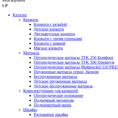
Моя корзина
0 ₽
Каталог
Кровати
Кровати с резьбой
Детские кровати
Двухъярусные кровати
Кровати с тремя спинками
Кровати с ковкой
Мягкие кровати
Матрасы
Ортопедические матрасы TFK 256 Комфорт
Ортопедические матрасы TFK 500 Премиум
Ортопедические матрасы Multipocket 510 P
Пружинные матрасы серии Эконом
Беспружинные матрасы
Детские пружинные матрасы
Детские беспружинные матрасы
Комплектующие для кроватей
Ортопедическое основание
Подъемный механизм
Подкроватный ящик
Шкафы
Распашные шкафы