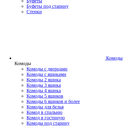
Буфеты
Буфеты под старину
Стенки
Комоды
Комоды
Комоды с дверцами
Комоды с ящиками
Комоды 2 ящика
Комоды 3 ящика
Комоды 4 ящика
Комоды 5 ящиков
Комоды 6 ящиков и более
Комоды для белья
Комод в спальню
Комод в гостиную
Комоды под старину