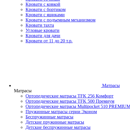
Кровати с ковкой
Кровати с бортиком
Кровати с ящиками
Кровати с подъемным механизмом
Кровати тахта
Угловые кровати
Кровати для дачи
Кровати от 11 до 20 т.р.
Матрасы
Матрасы
Ортопедические матрасы TFK 256 Комфорт
Ортопедические матрасы TFK 500 Премиум
Ортопедические матрасы Multipocket 510 PREMIU
Пружинные матрасы серии Эконом
Беспружинные матрасы
Детские пружинные матрасы
Детские беспружинные матрасы