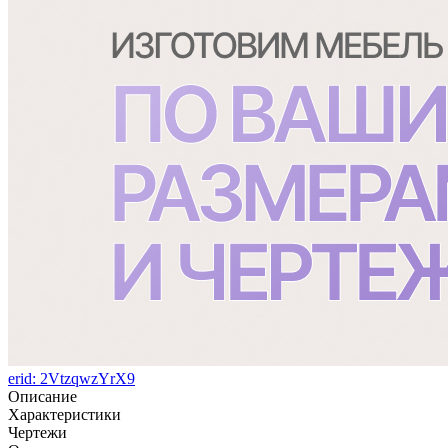
erid: 2VtzqwzYrX9
Описание
Характеристики
Чертежи