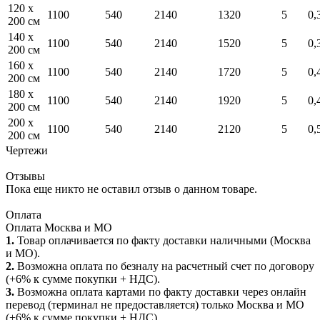
120 x
1100
540
2140
1320
5
0,
200 см
140 x
1100
540
2140
1520
5
0,
200 см
160 x
1100
540
2140
1720
5
0,
200 см
180 x
1100
540
2140
1920
5
0,
200 см
200 x
1100
540
2140
2120
5
0,
200 см
Чертежи
Отзывы
Пока еще никто не оставил отзыв о данном товаре.
Оплата
Оплата Москва и МО
1.
Товар оплачивается по факту доставки наличными (Москва
и МО).
2.
Возможна оплата по безналу на расчетный счет по договору
(+6% к сумме покупки + НДС).
3.
Возможна оплата картами по факту доставки через онлайн
перевод (терминал не предоставляется) только Москва и МО
(+6% к сумме покупки + НДС).