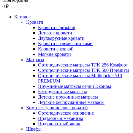
Моя корзина
0 ₽
Каталог
Кровати
Кровати с резьбой
Детские кровати
Двухъярусные кровати
Кровати с тремя спинками
Кровати с ковкой
Мягкие кровати
Матрасы
Ортопедические матрасы TFK 256 Комфорт
Ортопедические матрасы TFK 500 Премиум
Ортопедические матрасы Multipocket 510
PREMIUM
Пружинные матрасы серии Эконом
Беспружинные матрасы
Детские пружинные матрасы
Детские беспружинные матрасы
Комплектующие для кроватей
Ортопедическое основание
Подъемный механизм
Подкроватный ящик
Шкафы