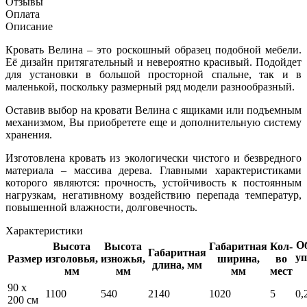
Отзывы
Оплата
Описание
Кровать Велина – это роскошный образец подобной мебели.
Её дизайн притягательный и невероятно красивый. Подойдет
для установки в большой просторной спальне, так и в
маленькой, поскольку размерный ряд модели разнообразный.
Оставив выбор на кровати Велина с ящиками или подъемным
механизмом, Вы приобретете еще и дополнительную систему
хранения.
Изготовлена кровать из экологически чистого и безвредного
материала – массива дерева. Главными характеристиками
которого являются: прочность, устойчивость к постоянным
нагрузкам, негативному воздействию перепада температур,
повышенной влажности, долговечность.
Характеристики
Об
Высота
Высота
Габаритная
Кол-
Габаритная
уп
Размер
изголовья,
изножья,
ширина,
во
длина, мм
мм
мм
мм
мест
90 x
1100
540
2140
1020
5
0,
200 см