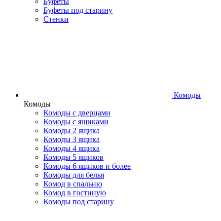
Буфеты
Буфеты под старину
Стенки
Комоды
Комоды
Комоды с дверцами
Комоды с ящиками
Комоды 2 ящика
Комоды 3 ящика
Комоды 4 ящика
Комоды 5 ящиков
Комоды 6 ящиков и более
Комоды для белья
Комод в спальню
Комод в гостиную
Комоды под старину