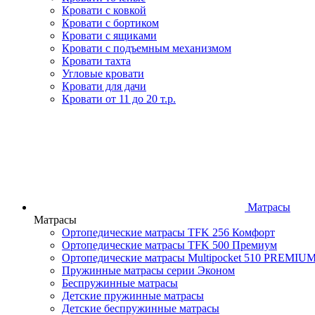
Кровати с ковкой
Кровати с бортиком
Кровати с ящиками
Кровати с подъемным механизмом
Кровати тахта
Угловые кровати
Кровати для дачи
Кровати от 11 до 20 т.р.
Матрасы
Матрасы
Ортопедические матрасы TFK 256 Комфорт
Ортопедические матрасы TFK 500 Премиум
Ортопедические матрасы Multipocket 510 PREMIU
Пружинные матрасы серии Эконом
Беспружинные матрасы
Детские пружинные матрасы
Детские беспружинные матрасы