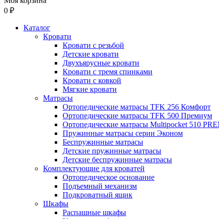
Моя корзина
0 ₽
Каталог
Кровати
Кровати с резьбой
Детские кровати
Двухъярусные кровати
Кровати с тремя спинками
Кровати с ковкой
Мягкие кровати
Матрасы
Ортопедические матрасы TFK 256 Комфорт
Ортопедические матрасы TFK 500 Премиум
Ортопедические матрасы Multipocket 510 P
Пружинные матрасы серии Эконом
Беспружинные матрасы
Детские пружинные матрасы
Детские беспружинные матрасы
Комплектующие для кроватей
Ортопедическое основание
Подъемный механизм
Подкроватный ящик
Шкафы
Распашные шкафы