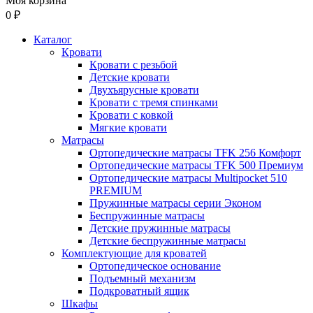
Моя корзина
0 ₽
Каталог
Кровати
Кровати с резьбой
Детские кровати
Двухъярусные кровати
Кровати с тремя спинками
Кровати с ковкой
Мягкие кровати
Матрасы
Ортопедические матрасы TFK 256 Комфорт
Ортопедические матрасы TFK 500 Премиум
Ортопедические матрасы Multipocket 510
PREMIUM
Пружинные матрасы серии Эконом
Беспружинные матрасы
Детские пружинные матрасы
Детские беспружинные матрасы
Комплектующие для кроватей
Ортопедическое основание
Подъемный механизм
Подкроватный ящик
Шкафы