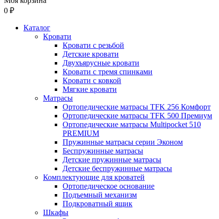
Моя корзина
0 ₽
Каталог
Кровати
Кровати с резьбой
Детские кровати
Двухъярусные кровати
Кровати с тремя спинками
Кровати с ковкой
Мягкие кровати
Матрасы
Ортопедические матрасы TFK 256 Комфорт
Ортопедические матрасы TFK 500 Премиум
Ортопедические матрасы Multipocket 510
PREMIUM
Пружинные матрасы серии Эконом
Беспружинные матрасы
Детские пружинные матрасы
Детские беспружинные матрасы
Комплектующие для кроватей
Ортопедическое основание
Подъемный механизм
Подкроватный ящик
Шкафы