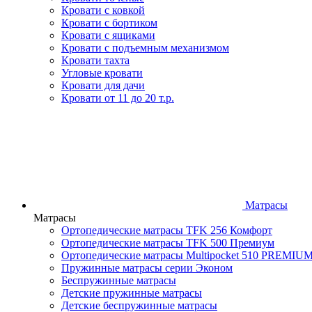
Кровати с ковкой
Кровати с бортиком
Кровати с ящиками
Кровати с подъемным механизмом
Кровати тахта
Угловые кровати
Кровати для дачи
Кровати от 11 до 20 т.р.
Матрасы
Матрасы
Ортопедические матрасы TFK 256 Комфорт
Ортопедические матрасы TFK 500 Премиум
Ортопедические матрасы Multipocket 510 PREMIU
Пружинные матрасы серии Эконом
Беспружинные матрасы
Детские пружинные матрасы
Детские беспружинные матрасы