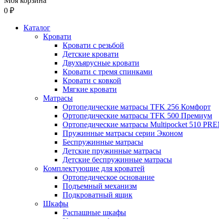
Моя корзина
0 ₽
Каталог
Кровати
Кровати с резьбой
Детские кровати
Двухъярусные кровати
Кровати с тремя спинками
Кровати с ковкой
Мягкие кровати
Матрасы
Ортопедические матрасы TFK 256 Комфорт
Ортопедические матрасы TFK 500 Премиум
Ортопедические матрасы Multipocket 510 P
Пружинные матрасы серии Эконом
Беспружинные матрасы
Детские пружинные матрасы
Детские беспружинные матрасы
Комплектующие для кроватей
Ортопедическое основание
Подъемный механизм
Подкроватный ящик
Шкафы
Распашные шкафы