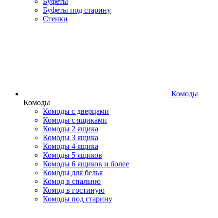
Буфеты
Буфеты под старину
Стенки
Комоды
Комоды
Комоды с дверцами
Комоды с ящиками
Комоды 2 ящика
Комоды 3 ящика
Комоды 4 ящика
Комоды 5 ящиков
Комоды 6 ящиков и более
Комоды для белья
Комод в спальню
Комод в гостиную
Комоды под старину