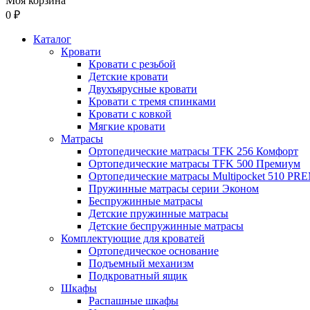
Моя корзина
0 ₽
Каталог
Кровати
Кровати с резьбой
Детские кровати
Двухъярусные кровати
Кровати с тремя спинками
Кровати с ковкой
Мягкие кровати
Матрасы
Ортопедические матрасы TFK 256 Комфорт
Ортопедические матрасы TFK 500 Премиум
Ортопедические матрасы Multipocket 510 P
Пружинные матрасы серии Эконом
Беспружинные матрасы
Детские пружинные матрасы
Детские беспружинные матрасы
Комплектующие для кроватей
Ортопедическое основание
Подъемный механизм
Подкроватный ящик
Шкафы
Распашные шкафы