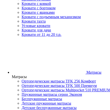
Кровати с ковкой
Кровати с бортиком
Кровати с ящиками
Кровати с подъемным механизмом
Кровати тахта
Угловые кровати
Кровати для дачи
Кровати от 11 до 20 т.р.
Матрасы
Матрасы
Ортопедические матрасы TFK 256 Комфорт
Ортопедические матрасы TFK 500 Премиум
Ортопедические матрасы Multipocket 510 PREMIU
Пружинные матрасы серии Эконом
Беспружинные матрасы
Детские пружинные матрасы
Детские беспружинные матрасы