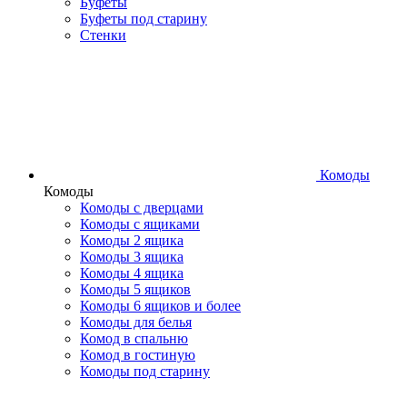
Буфеты
Буфеты под старину
Стенки
Комоды
Комоды
Комоды с дверцами
Комоды с ящиками
Комоды 2 ящика
Комоды 3 ящика
Комоды 4 ящика
Комоды 5 ящиков
Комоды 6 ящиков и более
Комоды для белья
Комод в спальню
Комод в гостиную
Комоды под старину