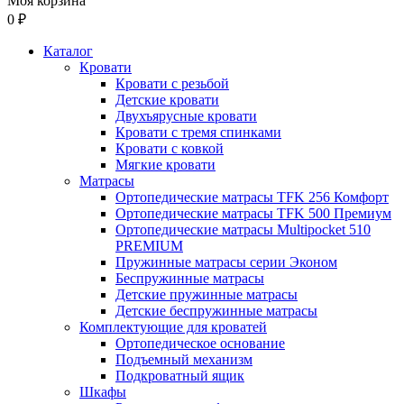
Моя корзина
0 ₽
Каталог
Кровати
Кровати с резьбой
Детские кровати
Двухъярусные кровати
Кровати с тремя спинками
Кровати с ковкой
Мягкие кровати
Матрасы
Ортопедические матрасы TFK 256 Комфорт
Ортопедические матрасы TFK 500 Премиум
Ортопедические матрасы Multipocket 510
PREMIUM
Пружинные матрасы серии Эконом
Беспружинные матрасы
Детские пружинные матрасы
Детские беспружинные матрасы
Комплектующие для кроватей
Ортопедическое основание
Подъемный механизм
Подкроватный ящик
Шкафы