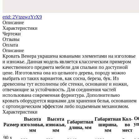
erid: 2VtzqwzYrX9
Описание
Характеристики
Чертежи
Отзывы
Оплата
Описание
Кровать Венера украшена коваными элементами на изголовье
и изножье. Данная модель является классическим примером
качественного предмета мебели для спальни по доступной
цене. Изготовлена она из цельного дерева, породу можно
выбрать из таких вариантов, как сосна, береза, бук. Из
древесины тут исполнены обе стенки, основание и ножки,
отвечающие за устойчивость. Для соединения частей
использована современная фурнитура. Дополнительно
кровать оборудуется ящиками для хранения белья, основанием
с ортопедическим эффектом либо подъемным механизмом.
Характеристики
Об
Высота
Высота
Габаритная
Кол-
Габаритная
уп
Размер
изголовья,
изножья,
ширина,
во
длина, мм
мм
мм
мм
мест
90 x