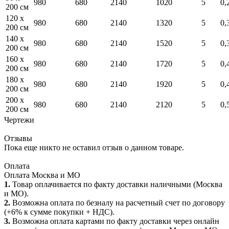
980
680
2140
1020
5
0,
200 см
120 x
980
680
2140
1320
5
0,
200 см
140 x
980
680
2140
1520
5
0,
200 см
160 x
980
680
2140
1720
5
0,
200 см
180 x
980
680
2140
1920
5
0,
200 см
200 x
980
680
2140
2120
5
0,
200 см
Чертежи
Отзывы
Пока еще никто не оставил отзыв о данном товаре.
Оплата
Оплата Москва и МО
1.
Товар оплачивается по факту доставки наличными (Москва
и МО).
2.
Возможна оплата по безналу на расчетный счет по договору
(+6% к сумме покупки + НДС).
3.
Возможна оплата картами по факту доставки через онлайн