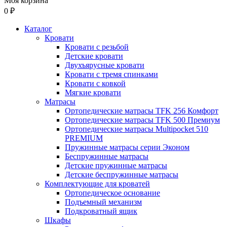
Моя корзина
0 ₽
Каталог
Кровати
Кровати с резьбой
Детские кровати
Двухъярусные кровати
Кровати с тремя спинками
Кровати с ковкой
Мягкие кровати
Матрасы
Ортопедические матрасы TFK 256 Комфорт
Ортопедические матрасы TFK 500 Премиум
Ортопедические матрасы Multipocket 510
PREMIUM
Пружинные матрасы серии Эконом
Беспружинные матрасы
Детские пружинные матрасы
Детские беспружинные матрасы
Комплектующие для кроватей
Ортопедическое основание
Подъемный механизм
Подкроватный ящик
Шкафы