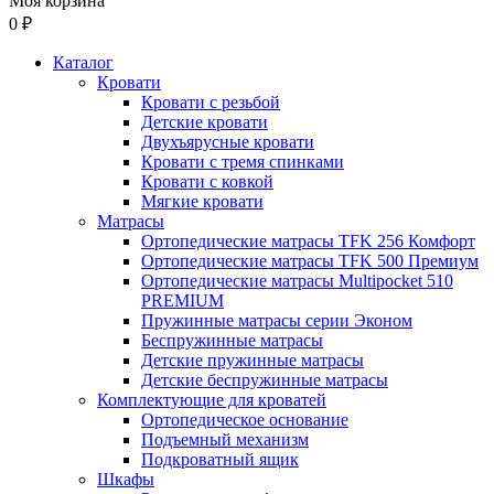
Моя корзина
0 ₽
Каталог
Кровати
Кровати с резьбой
Детские кровати
Двухъярусные кровати
Кровати с тремя спинками
Кровати с ковкой
Мягкие кровати
Матрасы
Ортопедические матрасы TFK 256 Комфорт
Ортопедические матрасы TFK 500 Премиум
Ортопедические матрасы Multipocket 510
PREMIUM
Пружинные матрасы серии Эконом
Беспружинные матрасы
Детские пружинные матрасы
Детские беспружинные матрасы
Комплектующие для кроватей
Ортопедическое основание
Подъемный механизм
Подкроватный ящик
Шкафы