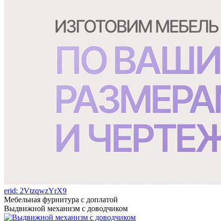
erid: 2VtzqwzYrX9
Мебельная фурнитура с доплатой
Выдвижной механизм с доводчиком