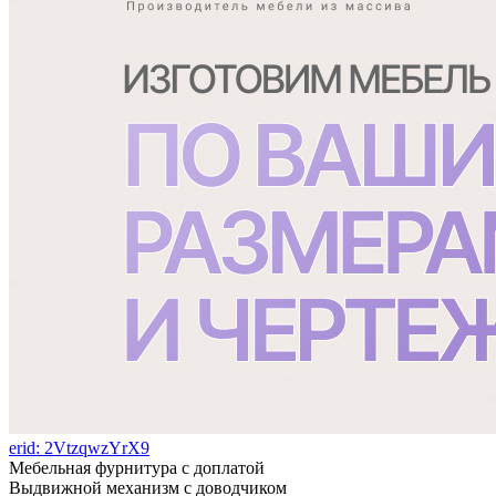
erid: 2VtzqwzYrX9
Мебельная фурнитура с доплатой
Выдвижной механизм с доводчиком