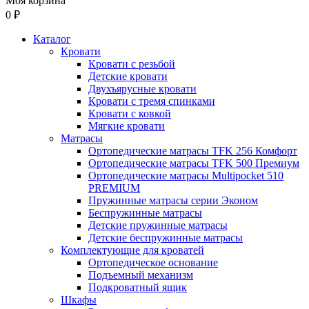
Моя корзина
0 ₽
Каталог
Кровати
Кровати с резьбой
Детские кровати
Двухъярусные кровати
Кровати с тремя спинками
Кровати с ковкой
Мягкие кровати
Матрасы
Ортопедические матрасы TFK 256 Комфорт
Ортопедические матрасы TFK 500 Премиум
Ортопедические матрасы Multipocket 510
PREMIUM
Пружинные матрасы серии Эконом
Беспружинные матрасы
Детские пружинные матрасы
Детские беспружинные матрасы
Комплектующие для кроватей
Ортопедическое основание
Подъемный механизм
Подкроватный ящик
Шкафы