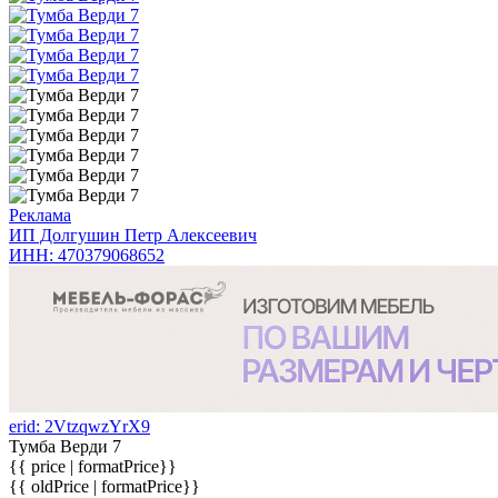
Реклама
ИП Долгушин Петр Алексеевич
ИНН: 470379068652
erid: 2VtzqwzYrX9
Тумба Верди 7
{{ price | formatPrice}}
{{ oldPrice | formatPrice}}