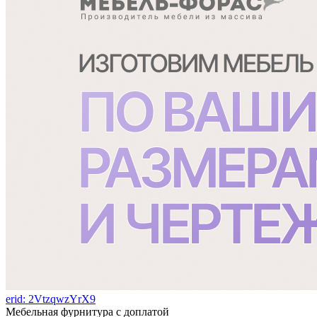
erid: 2VtzqwzYrX9
Мебельная фурнитура с доплатой