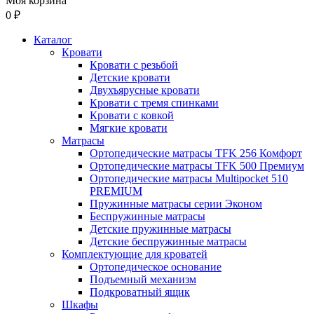
Моя корзина
0 ₽
Каталог
Кровати
Кровати с резьбой
Детские кровати
Двухъярусные кровати
Кровати с тремя спинками
Кровати с ковкой
Мягкие кровати
Матрасы
Ортопедические матрасы TFK 256 Комфорт
Ортопедические матрасы TFK 500 Премиум
Ортопедические матрасы Multipocket 510
PREMIUM
Пружинные матрасы серии Эконом
Беспружинные матрасы
Детские пружинные матрасы
Детские беспружинные матрасы
Комплектующие для кроватей
Ортопедическое основание
Подъемный механизм
Подкроватный ящик
Шкафы