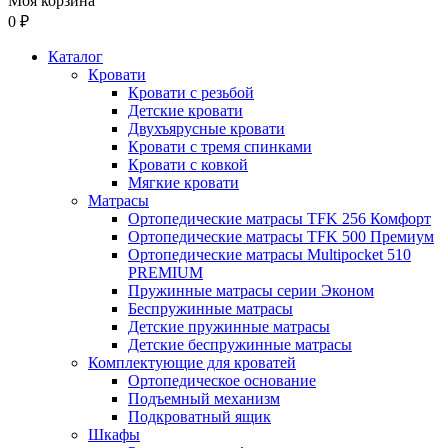
Моя корзина
0 ₽
Каталог
Кровати
Кровати с резьбой
Детские кровати
Двухъярусные кровати
Кровати с тремя спинками
Кровати с ковкой
Мягкие кровати
Матрасы
Ортопедические матрасы TFK 256 Комфорт
Ортопедические матрасы TFK 500 Премиум
Ортопедические матрасы Multipocket 510
PREMIUM
Пружинные матрасы серии Эконом
Беспружинные матрасы
Детские пружинные матрасы
Детские беспружинные матрасы
Комплектующие для кроватей
Ортопедическое основание
Подъемный механизм
Подкроватный ящик
Шкафы