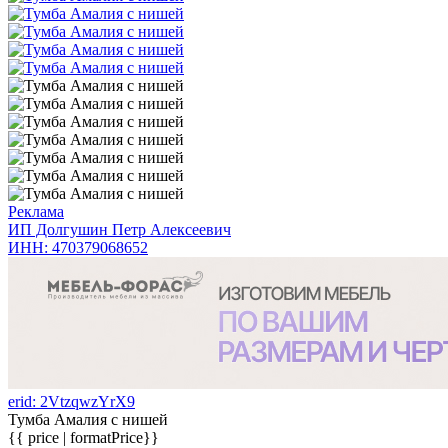
Реклама
ИП Долгушин Петр Алексеевич
ИНН: 470379068652
erid: 2VtzqwzYrX9
Тумба Амалия с нишей
{{ price | formatPrice}}