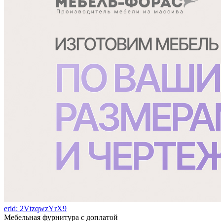
erid: 2VtzqwzYrX9
Мебельная фурнитура с доплатой