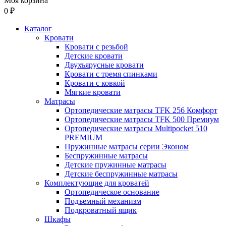
Моя корзина
0 ₽
Каталог
Кровати
Кровати с резьбой
Детские кровати
Двухъярусные кровати
Кровати с тремя спинками
Кровати с ковкой
Мягкие кровати
Матрасы
Ортопедические матрасы TFK 256 Комфорт
Ортопедические матрасы TFK 500 Премиум
Ортопедические матрасы Multipocket 510
PREMIUM
Пружинные матрасы серии Эконом
Беспружинные матрасы
Детские пружинные матрасы
Детские беспружинные матрасы
Комплектующие для кроватей
Ортопедическое основание
Подъемный механизм
Подкроватный ящик
Шкафы