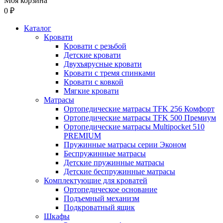
Моя корзина
0 ₽
Каталог
Кровати
Кровати с резьбой
Детские кровати
Двухъярусные кровати
Кровати с тремя спинками
Кровати с ковкой
Мягкие кровати
Матрасы
Ортопедические матрасы TFK 256 Комфорт
Ортопедические матрасы TFK 500 Премиум
Ортопедические матрасы Multipocket 510
PREMIUM
Пружинные матрасы серии Эконом
Беспружинные матрасы
Детские пружинные матрасы
Детские беспружинные матрасы
Комплектующие для кроватей
Ортопедическое основание
Подъемный механизм
Подкроватный ящик
Шкафы