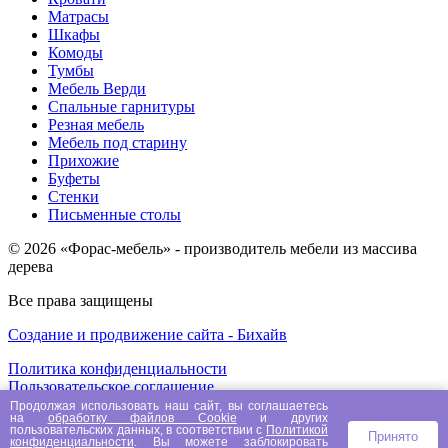
Матрасы
Шкафы
Комоды
Тумбы
Мебель Верди
Спальные гарнитуры
Резная мебель
Мебель под старину
Прихожие
Буфеты
Стенки
Письменные столы
© 2026 «Форас-мебель» - производитель мебели из массива
дерева
Все права защищены
Создание и продвижение сайта - Бихайв
Политика конфиденциальности
Пользовательское соглашение
Публичная оферта
Продолжая использовать наш сайт, вы соглашаетесь
на
обработку файлов Сookie
и других
пользовательских данных, в соответствии с
Политикой
Принято
Работая с этим сайтом, вы даете свое согласие
конфиденциальности
. Вы можете заблокировать