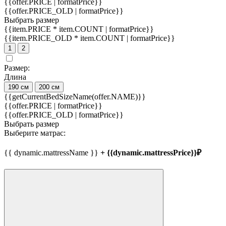
{{offer.PRICE | formatPrice}}
{{offer.PRICE_OLD | formatPrice}}
Выбрать размер
{{item.PRICE * item.COUNT | formatPrice}}
{{item.PRICE_OLD * item.COUNT | formatPrice}}
1
2
Размер:
Длина
190 см
200 см
{{getCurrentBedSizeName(offer.NAME)}}
{{offer.PRICE | formatPrice}}
{{offer.PRICE_OLD | formatPrice}}
Выбрать размер
Выберите матрас:
{{ dynamic.mattressName }}
+ {{dynamic.mattressPrice}}₽