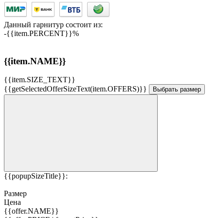
Данный гарнитур состоит из:
-{{item.PERCENT}}%
{{item.NAME}}
{{item.SIZE_TEXT}}
{{getSelectedOfferSizeText(item.OFFERS)}}
Выбрать размер
{{popupSizeTitle}}:
Размер
Цена
{{offer.NAME}}