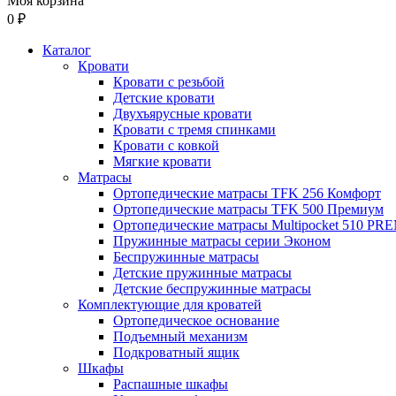
Моя корзина
0 ₽
Каталог
Кровати
Кровати с резьбой
Детские кровати
Двухъярусные кровати
Кровати с тремя спинками
Кровати с ковкой
Мягкие кровати
Матрасы
Ортопедические матрасы TFK 256 Комфорт
Ортопедические матрасы TFK 500 Премиум
Ортопедические матрасы Multipocket 510 P
Пружинные матрасы серии Эконом
Беспружинные матрасы
Детские пружинные матрасы
Детские беспружинные матрасы
Комплектующие для кроватей
Ортопедическое основание
Подъемный механизм
Подкроватный ящик
Шкафы
Распашные шкафы