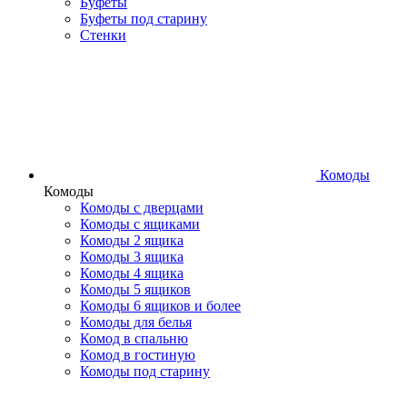
Буфеты
Буфеты под старину
Стенки
Комоды
Комоды
Комоды с дверцами
Комоды с ящиками
Комоды 2 ящика
Комоды 3 ящика
Комоды 4 ящика
Комоды 5 ящиков
Комоды 6 ящиков и более
Комоды для белья
Комод в спальню
Комод в гостиную
Комоды под старину