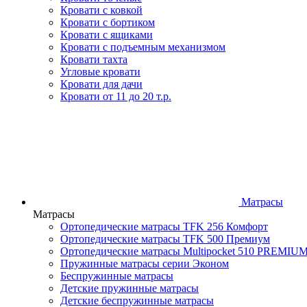
Кровати с ковкой
Кровати с бортиком
Кровати с ящиками
Кровати с подъемным механизмом
Кровати тахта
Угловые кровати
Кровати для дачи
Кровати от 11 до 20 т.р.
Матрасы
Матрасы
Ортопедические матрасы TFK 256 Комфорт
Ортопедические матрасы TFK 500 Премиум
Ортопедические матрасы Multipocket 510 PREMIU
Пружинные матрасы серии Эконом
Беспружинные матрасы
Детские пружинные матрасы
Детские беспружинные матрасы