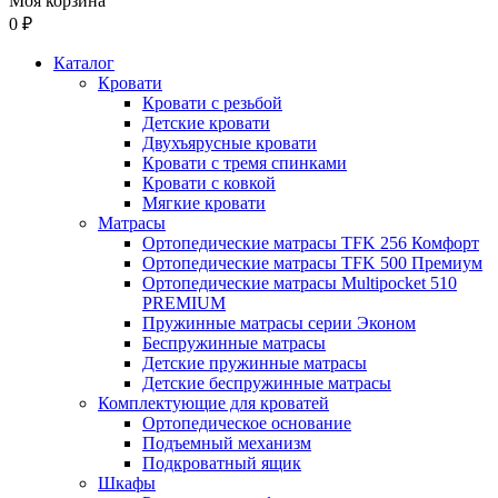
Моя корзина
0 ₽
Каталог
Кровати
Кровати с резьбой
Детские кровати
Двухъярусные кровати
Кровати с тремя спинками
Кровати с ковкой
Мягкие кровати
Матрасы
Ортопедические матрасы TFK 256 Комфорт
Ортопедические матрасы TFK 500 Премиум
Ортопедические матрасы Multipocket 510
PREMIUM
Пружинные матрасы серии Эконом
Беспружинные матрасы
Детские пружинные матрасы
Детские беспружинные матрасы
Комплектующие для кроватей
Ортопедическое основание
Подъемный механизм
Подкроватный ящик
Шкафы