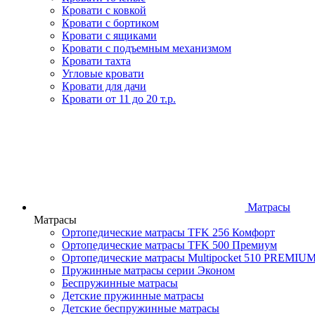
Кровати с ковкой
Кровати с бортиком
Кровати с ящиками
Кровати с подъемным механизмом
Кровати тахта
Угловые кровати
Кровати для дачи
Кровати от 11 до 20 т.р.
Матрасы
Матрасы
Ортопедические матрасы TFK 256 Комфорт
Ортопедические матрасы TFK 500 Премиум
Ортопедические матрасы Multipocket 510 PREMIU
Пружинные матрасы серии Эконом
Беспружинные матрасы
Детские пружинные матрасы
Детские беспружинные матрасы