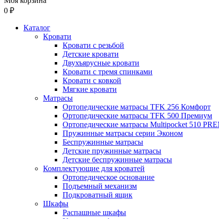
Моя корзина
0 ₽
Каталог
Кровати
Кровати с резьбой
Детские кровати
Двухъярусные кровати
Кровати с тремя спинками
Кровати с ковкой
Мягкие кровати
Матрасы
Ортопедические матрасы TFK 256 Комфорт
Ортопедические матрасы TFK 500 Премиум
Ортопедические матрасы Multipocket 510 P
Пружинные матрасы серии Эконом
Беспружинные матрасы
Детские пружинные матрасы
Детские беспружинные матрасы
Комплектующие для кроватей
Ортопедическое основание
Подъемный механизм
Подкроватный ящик
Шкафы
Распашные шкафы