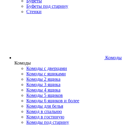
Буфеты
Буфеты под старину
Стенки
Комоды
Комоды
Комоды с дверцами
Комоды с ящиками
Комоды 2 ящика
Комоды 3 ящика
Комоды 4 ящика
Комоды 5 ящиков
Комоды 6 ящиков и более
Комоды для белья
Комод в спальню
Комод в гостиную
Комоды под старину