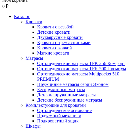
Моя корзина
0 ₽
Каталог
Кровати
Кровати с резьбой
Детские кровати
Двухъярусные кровати
Кровати с тремя спинками
Кровати с ковкой
Мягкие кровати
Матрасы
Ортопедические матрасы TFK 256 Комфорт
Ортопедические матрасы TFK 500 Премиум
Ортопедические матрасы Multipocket 510
PREMIUM
Пружинные матрасы серии Эконом
Беспружинные матрасы
Детские пружинные матрасы
Детские беспружинные матрасы
Комплектующие для кроватей
Ортопедическое основание
Подъемный механизм
Подкроватный ящик
Шкафы