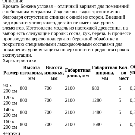
Описание
Кровать Божена угловая – отличный вариант для помещений
с небольшим метражом. Изделие выглядит эргономично
благодаря отсутствию спинки с одной из сторон. Внешний
вид кровати универсален, дизайн не имеет вычурных
элементов. Изготовлена модель из настоящей древесины, на
выбор есть следующие породы: сосна, бук, береза. В процессе
производства дерево подвергают бережной обработке и
покрытию специальными лакокрасочными составами для
повышения уровня защиты поверхности и продления сроков
эксплуатации.
Характеристики
Об
Высота
Высота
Габаритная
Кол-
Габаритная
уп
Размер
изголовья,
изножья,
ширина,
во
длина, мм
мм
мм
мм
мест
90 x
800
700
2100
980
5
0,
200 см
120 x
800
700
2100
1280
5
0,
200 см
140 x
800
700
2100
1480
5
0,
200 см
160 x
800
700
2100
1680
5
0,
200 см
Чертежи