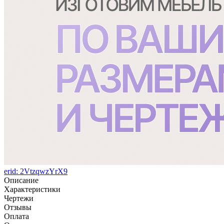
erid: 2VtzqwzYrX9
Описание
Характеристики
Чертежи
Отзывы
Оплата