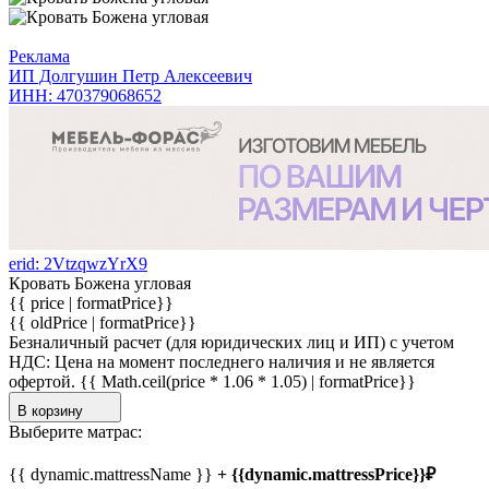
Реклама
ИП Долгушин Петр Алексеевич
ИНН: 470379068652
erid: 2VtzqwzYrX9
Кровать Божена угловая
{{ price | formatPrice}}
{{ oldPrice | formatPrice}}
Безналичный расчет (для юридических лиц и ИП) с учетом
НДС:
Цена на момент последнего наличия и не является
офертой.
{{ Math.ceil(price * 1.06 * 1.05) | formatPrice}}
В корзину
Выберите матрас:
{{ dynamic.mattressName }}
+ {{dynamic.mattressPrice}}₽