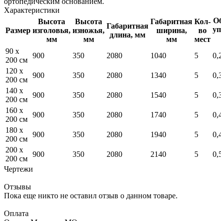
ортопедическим основанием.
Характеристики
Об
Высота
Высота
Габаритная
Кол-
Габаритная
уп
Размер
изголовья,
изножья,
ширина,
во
длина, мм
мм
мм
мм
мест
90 x
900
350
2080
1040
5
0,
200 см
120 x
900
350
2080
1340
5
0,
200 см
140 x
900
350
2080
1540
5
0,
200 см
160 x
900
350
2080
1740
5
0,
200 см
180 x
900
350
2080
1940
5
0,
200 см
200 x
900
350
2080
2140
5
0,
200 см
Чертежи
Отзывы
Пока еще никто не оставил отзыв о данном товаре.
Оплата