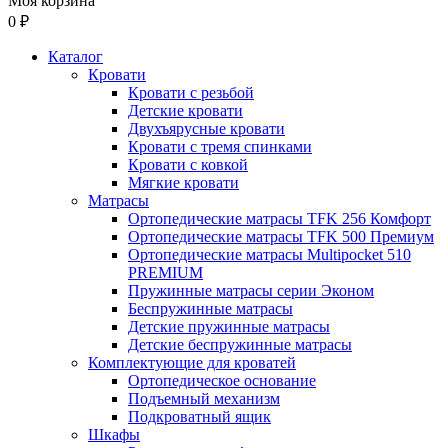
Моя корзина
0 ₽
Каталог
Кровати
Кровати с резьбой
Детские кровати
Двухъярусные кровати
Кровати с тремя спинками
Кровати с ковкой
Мягкие кровати
Матрасы
Ортопедические матрасы TFK 256 Комфорт
Ортопедические матрасы TFK 500 Премиум
Ортопедические матрасы Multipocket 510
PREMIUM
Пружинные матрасы серии Эконом
Беспружинные матрасы
Детские пружинные матрасы
Детские беспружинные матрасы
Комплектующие для кроватей
Ортопедическое основание
Подъемный механизм
Подкроватный ящик
Шкафы