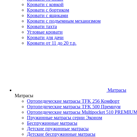
Кровати с ковкой
Кровати с бортиком
Кровати с ящиками
Кровати с подъемным механизмом
Кровати тахта
Угловые кровати
Кровати для дачи
Кровати от 11 до 20 т.р.
Матрасы
Матрасы
Ортопедические матрасы TFK 256 Комфорт
Ортопедические матрасы TFK 500 Премиум
Ортопедические матрасы Multipocket 510 PREMIU
Пружинные матрасы серии Эконом
Беспружинные матрасы
Детские пружинные матрасы
Детские беспружинные матрасы