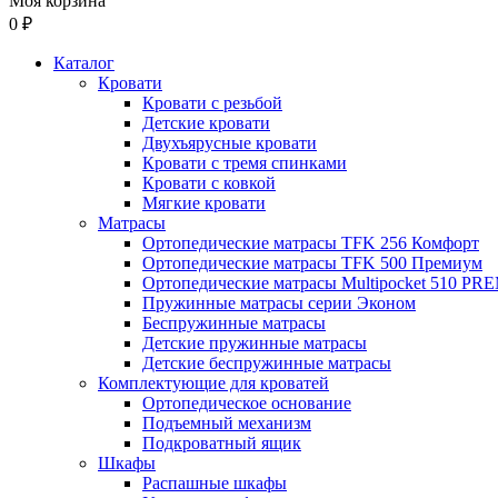
Моя корзина
0 ₽
Каталог
Кровати
Кровати с резьбой
Детские кровати
Двухъярусные кровати
Кровати с тремя спинками
Кровати с ковкой
Мягкие кровати
Матрасы
Ортопедические матрасы TFK 256 Комфорт
Ортопедические матрасы TFK 500 Премиум
Ортопедические матрасы Multipocket 510 P
Пружинные матрасы серии Эконом
Беспружинные матрасы
Детские пружинные матрасы
Детские беспружинные матрасы
Комплектующие для кроватей
Ортопедическое основание
Подъемный механизм
Подкроватный ящик
Шкафы
Распашные шкафы