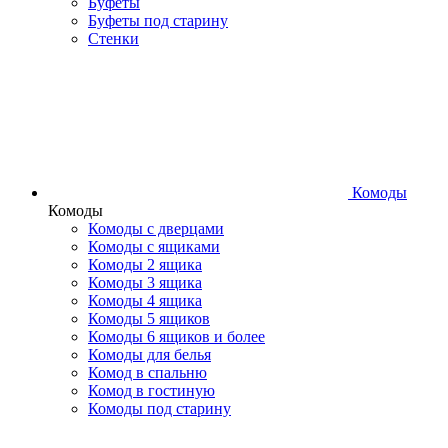
Буфеты
Буфеты под старину
Стенки
Комоды
Комоды
Комоды с дверцами
Комоды с ящиками
Комоды 2 ящика
Комоды 3 ящика
Комоды 4 ящика
Комоды 5 ящиков
Комоды 6 ящиков и более
Комоды для белья
Комод в спальню
Комод в гостиную
Комоды под старину