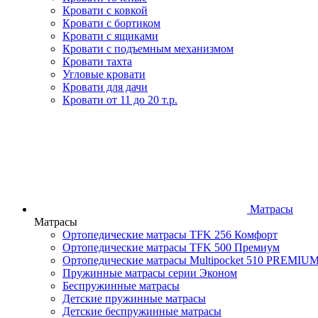
Кровати с ковкой
Кровати с бортиком
Кровати с ящиками
Кровати с подъемным механизмом
Кровати тахта
Угловые кровати
Кровати для дачи
Кровати от 11 до 20 т.р.
Матрасы
Матрасы
Ортопедические матрасы TFK 256 Комфорт
Ортопедические матрасы TFK 500 Премиум
Ортопедические матрасы Multipocket 510 PREMIU
Пружинные матрасы серии Эконом
Беспружинные матрасы
Детские пружинные матрасы
Детские беспружинные матрасы