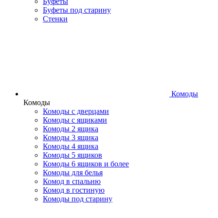
Буфеты
Буфеты под старину
Стенки
Комоды
Комоды
Комоды с дверцами
Комоды с ящиками
Комоды 2 ящика
Комоды 3 ящика
Комоды 4 ящика
Комоды 5 ящиков
Комоды 6 ящиков и более
Комоды для белья
Комод в спальню
Комод в гостиную
Комоды под старину