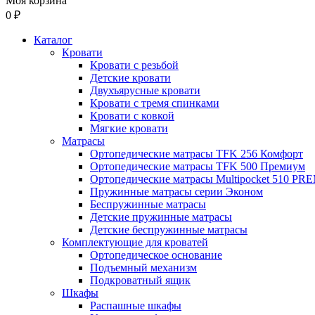
Моя корзина
0 ₽
Каталог
Кровати
Кровати с резьбой
Детские кровати
Двухъярусные кровати
Кровати с тремя спинками
Кровати с ковкой
Мягкие кровати
Матрасы
Ортопедические матрасы TFK 256 Комфорт
Ортопедические матрасы TFK 500 Премиум
Ортопедические матрасы Multipocket 510 P
Пружинные матрасы серии Эконом
Беспружинные матрасы
Детские пружинные матрасы
Детские беспружинные матрасы
Комплектующие для кроватей
Ортопедическое основание
Подъемный механизм
Подкроватный ящик
Шкафы
Распашные шкафы