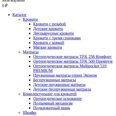
Моя корзина
0 ₽
Каталог
Кровати
Кровати с резьбой
Детские кровати
Двухъярусные кровати
Кровати с тремя спинками
Кровати с ковкой
Мягкие кровати
Матрасы
Ортопедические матрасы TFK 256 Комфорт
Ортопедические матрасы TFK 500 Премиум
Ортопедические матрасы Multipocket 510
PREMIUM
Пружинные матрасы серии Эконом
Беспружинные матрасы
Детские пружинные матрасы
Детские беспружинные матрасы
Комплектующие для кроватей
Ортопедическое основание
Подъемный механизм
Подкроватный ящик
Шкафы