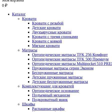
Моя корзина
0 ₽
Каталог
Кровати
Кровати с резьбой
Детские кровати
Двухъярусные кровати
Кровати с тремя спинками
Кровати с ковкой
Мягкие кровати
Матрасы
Ортопедические матрасы TFK 256 Комфорт
Ортопедические матрасы TFK 500 Премиум
Ортопедические матрасы Multipocket 510 P
Пружинные матрасы серии Эконом
Беспружинные матрасы
Детские пружинные матрасы
Детские беспружинные матрасы
Комплектующие для кроватей
Ортопедическое основание
Подъемный механизм
Подкроватный ящик
Шкафы
Распашные шкафы