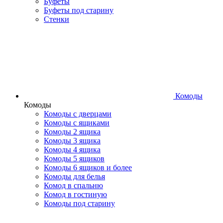
Буфеты
Буфеты под старину
Стенки
Комоды
Комоды
Комоды с дверцами
Комоды с ящиками
Комоды 2 ящика
Комоды 3 ящика
Комоды 4 ящика
Комоды 5 ящиков
Комоды 6 ящиков и более
Комоды для белья
Комод в спальню
Комод в гостиную
Комоды под старину