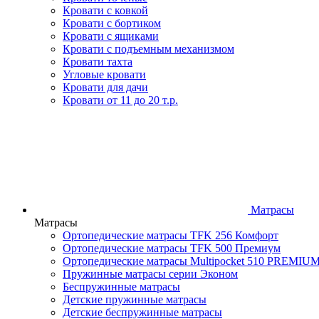
Кровати с ковкой
Кровати с бортиком
Кровати с ящиками
Кровати с подъемным механизмом
Кровати тахта
Угловые кровати
Кровати для дачи
Кровати от 11 до 20 т.р.
Матрасы
Матрасы
Ортопедические матрасы TFK 256 Комфорт
Ортопедические матрасы TFK 500 Премиум
Ортопедические матрасы Multipocket 510 PREMIU
Пружинные матрасы серии Эконом
Беспружинные матрасы
Детские пружинные матрасы
Детские беспружинные матрасы