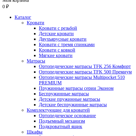
Моя корзина
0 ₽
Каталог
Кровати
Кровати с резьбой
Детские кровати
Двухъярусные кровати
Кровати с тремя спинками
Кровати с ковкой
Мягкие кровати
Матрасы
Ортопедические матрасы TFK 256 Комфорт
Ортопедические матрасы TFK 500 Премиум
Ортопедические матрасы Multipocket 510
PREMIUM
Пружинные матрасы серии Эконом
Беспружинные матрасы
Детские пружинные матрасы
Детские беспружинные матрасы
Комплектующие для кроватей
Ортопедическое основание
Подъемный механизм
Подкроватный ящик
Шкафы