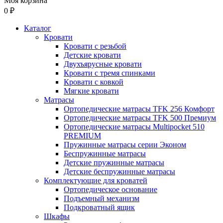
Моя корзина
0 ₽
Каталог
Кровати
Кровати с резьбой
Детские кровати
Двухъярусные кровати
Кровати с тремя спинками
Кровати с ковкой
Мягкие кровати
Матрасы
Ортопедические матрасы TFK 256 Комфорт
Ортопедические матрасы TFK 500 Премиум
Ортопедические матрасы Multipocket 510
PREMIUM
Пружинные матрасы серии Эконом
Беспружинные матрасы
Детские пружинные матрасы
Детские беспружинные матрасы
Комплектующие для кроватей
Ортопедическое основание
Подъемный механизм
Подкроватный ящик
Шкафы