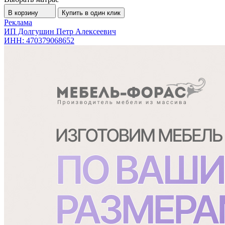
В корзину
Купить в один клик
Реклама
ИП Долгушин Петр Алексеевич
ИНН: 470379068652