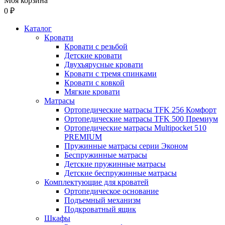
Моя корзина
0 ₽
Каталог
Кровати
Кровати с резьбой
Детские кровати
Двухъярусные кровати
Кровати с тремя спинками
Кровати с ковкой
Мягкие кровати
Матрасы
Ортопедические матрасы TFK 256 Комфорт
Ортопедические матрасы TFK 500 Премиум
Ортопедические матрасы Multipocket 510
PREMIUM
Пружинные матрасы серии Эконом
Беспружинные матрасы
Детские пружинные матрасы
Детские беспружинные матрасы
Комплектующие для кроватей
Ортопедическое основание
Подъемный механизм
Подкроватный ящик
Шкафы