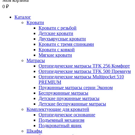
Моя корзина
0 ₽
Каталог
Кровати
Кровати с резьбой
Детские кровати
Двухъярусные кровати
Кровати с тремя спинками
Кровати с ковкой
Мягкие кровати
Матрасы
Ортопедические матрасы TFK 256 Комфорт
Ортопедические матрасы TFK 500 Премиум
Ортопедические матрасы Multipocket 510
PREMIUM
Пружинные матрасы серии Эконом
Беспружинные матрасы
Детские пружинные матрасы
Детские беспружинные матрасы
Комплектующие для кроватей
Ортопедическое основание
Подъемный механизм
Подкроватный ящик
Шкафы