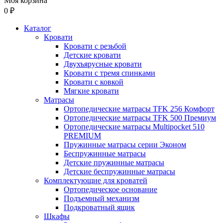
Моя корзина
0 ₽
Каталог
Кровати
Кровати с резьбой
Детские кровати
Двухъярусные кровати
Кровати с тремя спинками
Кровати с ковкой
Мягкие кровати
Матрасы
Ортопедические матрасы TFK 256 Комфорт
Ортопедические матрасы TFK 500 Премиум
Ортопедические матрасы Multipocket 510
PREMIUM
Пружинные матрасы серии Эконом
Беспружинные матрасы
Детские пружинные матрасы
Детские беспружинные матрасы
Комплектующие для кроватей
Ортопедическое основание
Подъемный механизм
Подкроватный ящик
Шкафы