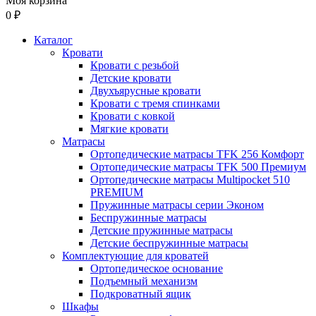
Моя корзина
0 ₽
Каталог
Кровати
Кровати с резьбой
Детские кровати
Двухъярусные кровати
Кровати с тремя спинками
Кровати с ковкой
Мягкие кровати
Матрасы
Ортопедические матрасы TFK 256 Комфорт
Ортопедические матрасы TFK 500 Премиум
Ортопедические матрасы Multipocket 510
PREMIUM
Пружинные матрасы серии Эконом
Беспружинные матрасы
Детские пружинные матрасы
Детские беспружинные матрасы
Комплектующие для кроватей
Ортопедическое основание
Подъемный механизм
Подкроватный ящик
Шкафы