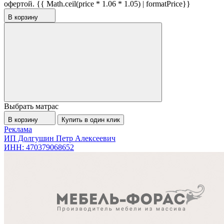
офертой.
{{ Math.ceil(price * 1.06 * 1.05) | formatPrice}}
В корзину
Выбрать матрас
В корзину
Купить в один клик
Реклама
ИП Долгушин Петр Алексеевич
ИНН: 470379068652