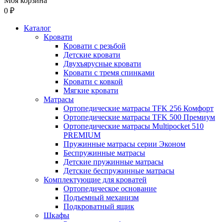
Моя корзина
0 ₽
Каталог
Кровати
Кровати с резьбой
Детские кровати
Двухъярусные кровати
Кровати с тремя спинками
Кровати с ковкой
Мягкие кровати
Матрасы
Ортопедические матрасы TFK 256 Комфорт
Ортопедические матрасы TFK 500 Премиум
Ортопедические матрасы Multipocket 510
PREMIUM
Пружинные матрасы серии Эконом
Беспружинные матрасы
Детские пружинные матрасы
Детские беспружинные матрасы
Комплектующие для кроватей
Ортопедическое основание
Подъемный механизм
Подкроватный ящик
Шкафы