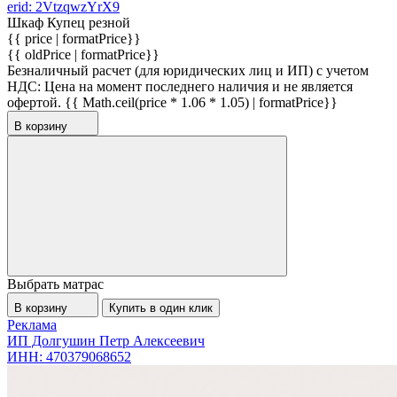
erid: 2VtzqwzYrX9
Шкаф Купец резной
{{ price | formatPrice}}
{{ oldPrice | formatPrice}}
Безналичный расчет (для юридических лиц и ИП) с учетом
НДС:
Цена на момент последнего наличия и не является
офертой.
{{ Math.ceil(price * 1.06 * 1.05) | formatPrice}}
В корзину
Выбрать матрас
В корзину
Купить в один клик
Реклама
ИП Долгушин Петр Алексеевич
ИНН: 470379068652