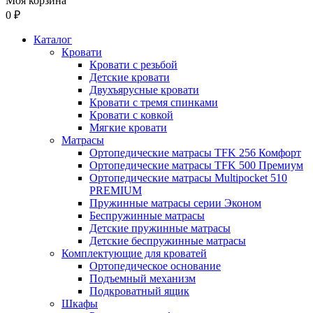
Моя корзина
0 ₽
Каталог
Кровати
Кровати с резьбой
Детские кровати
Двухъярусные кровати
Кровати с тремя спинками
Кровати с ковкой
Мягкие кровати
Матрасы
Ортопедические матрасы TFK 256 Комфорт
Ортопедические матрасы TFK 500 Премиум
Ортопедические матрасы Multipocket 510
PREMIUM
Пружинные матрасы серии Эконом
Беспружинные матрасы
Детские пружинные матрасы
Детские беспружинные матрасы
Комплектующие для кроватей
Ортопедическое основание
Подъемный механизм
Подкроватный ящик
Шкафы