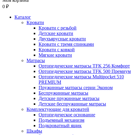
Моя корзина
0 ₽
Каталог
Кровати
Кровати с резьбой
Детские кровати
Двухъярусные кровати
Кровати с тремя спинками
Кровати с ковкой
Мягкие кровати
Матрасы
Ортопедические матрасы TFK 256 Комфорт
Ортопедические матрасы TFK 500 Премиум
Ортопедические матрасы Multipocket 510
PREMIUM
Пружинные матрасы серии Эконом
Беспружинные матрасы
Детские пружинные матрасы
Детские беспружинные матрасы
Комплектующие для кроватей
Ортопедическое основание
Подъемный механизм
Подкроватный ящик
Шкафы