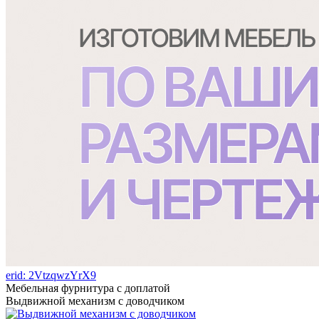
erid: 2VtzqwzYrX9
Мебельная фурнитура с доплатой
Выдвижной механизм с доводчиком