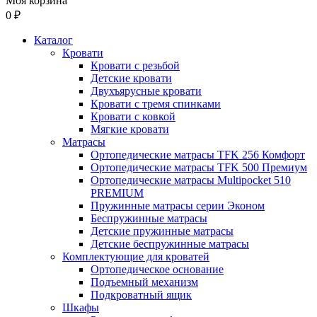
Моя корзина
0 ₽
Каталог
Кровати
Кровати с резьбой
Детские кровати
Двухъярусные кровати
Кровати с тремя спинками
Кровати с ковкой
Мягкие кровати
Матрасы
Ортопедические матрасы TFK 256 Комфорт
Ортопедические матрасы TFK 500 Премиум
Ортопедические матрасы Multipocket 510
PREMIUM
Пружинные матрасы серии Эконом
Беспружинные матрасы
Детские пружинные матрасы
Детские беспружинные матрасы
Комплектующие для кроватей
Ортопедическое основание
Подъемный механизм
Подкроватный ящик
Шкафы