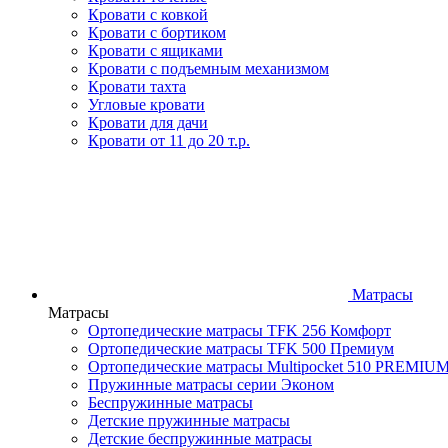
Кровати с ковкой
Кровати с бортиком
Кровати с ящиками
Кровати с подъемным механизмом
Кровати тахта
Угловые кровати
Кровати для дачи
Кровати от 11 до 20 т.р.
Матрасы
Матрасы
Ортопедические матрасы TFK 256 Комфорт
Ортопедические матрасы TFK 500 Премиум
Ортопедические матрасы Multipocket 510 PREMIU
Пружинные матрасы серии Эконом
Беспружинные матрасы
Детские пружинные матрасы
Детские беспружинные матрасы