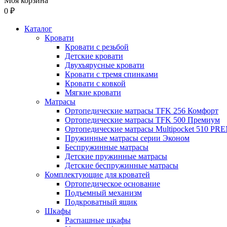
Моя корзина
0 ₽
Каталог
Кровати
Кровати с резьбой
Детские кровати
Двухъярусные кровати
Кровати с тремя спинками
Кровати с ковкой
Мягкие кровати
Матрасы
Ортопедические матрасы TFK 256 Комфорт
Ортопедические матрасы TFK 500 Премиум
Ортопедические матрасы Multipocket 510 P
Пружинные матрасы серии Эконом
Беспружинные матрасы
Детские пружинные матрасы
Детские беспружинные матрасы
Комплектующие для кроватей
Ортопедическое основание
Подъемный механизм
Подкроватный ящик
Шкафы
Распашные шкафы