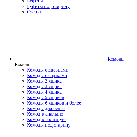
Буфеты
Буфеты под старину
Стенки
Комоды
Комоды
Комоды с дверцами
Комоды с ящиками
Комоды 2 ящика
Комоды 3 ящика
Комоды 4 ящика
Комоды 5 ящиков
Комоды 6 ящиков и более
Комоды для белья
Комод в спальню
Комод в гостиную
Комоды под старину