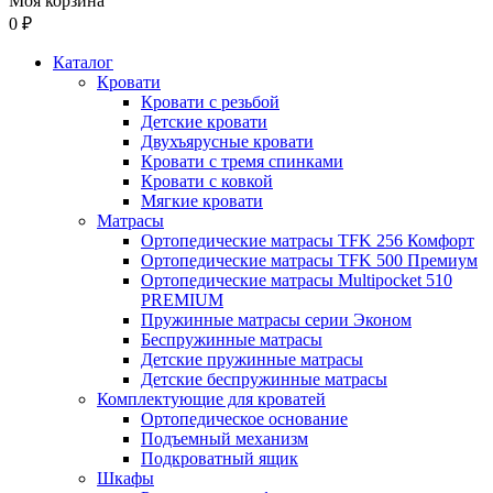
Моя корзина
0 ₽
Каталог
Кровати
Кровати с резьбой
Детские кровати
Двухъярусные кровати
Кровати с тремя спинками
Кровати с ковкой
Мягкие кровати
Матрасы
Ортопедические матрасы TFK 256 Комфорт
Ортопедические матрасы TFK 500 Премиум
Ортопедические матрасы Multipocket 510
PREMIUM
Пружинные матрасы серии Эконом
Беспружинные матрасы
Детские пружинные матрасы
Детские беспружинные матрасы
Комплектующие для кроватей
Ортопедическое основание
Подъемный механизм
Подкроватный ящик
Шкафы