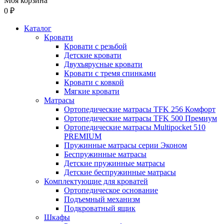
Моя корзина
0 ₽
Каталог
Кровати
Кровати с резьбой
Детские кровати
Двухъярусные кровати
Кровати с тремя спинками
Кровати с ковкой
Мягкие кровати
Матрасы
Ортопедические матрасы TFK 256 Комфорт
Ортопедические матрасы TFK 500 Премиум
Ортопедические матрасы Multipocket 510
PREMIUM
Пружинные матрасы серии Эконом
Беспружинные матрасы
Детские пружинные матрасы
Детские беспружинные матрасы
Комплектующие для кроватей
Ортопедическое основание
Подъемный механизм
Подкроватный ящик
Шкафы