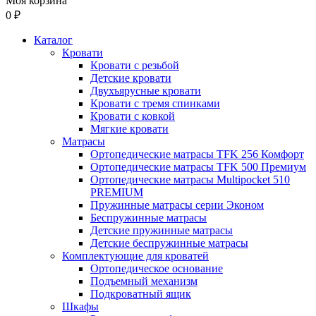
Моя корзина
0 ₽
Каталог
Кровати
Кровати с резьбой
Детские кровати
Двухъярусные кровати
Кровати с тремя спинками
Кровати с ковкой
Мягкие кровати
Матрасы
Ортопедические матрасы TFK 256 Комфорт
Ортопедические матрасы TFK 500 Премиум
Ортопедические матрасы Multipocket 510
PREMIUM
Пружинные матрасы серии Эконом
Беспружинные матрасы
Детские пружинные матрасы
Детские беспружинные матрасы
Комплектующие для кроватей
Ортопедическое основание
Подъемный механизм
Подкроватный ящик
Шкафы