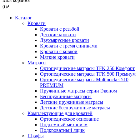
Моя корзина
0 ₽
Каталог
Кровати
Кровати с резьбой
Детские кровати
Двухъярусные кровати
Кровати с тремя спинками
Кровати с ковкой
Мягкие кровати
Матрасы
Ортопедические матрасы TFK 256 Комфорт
Ортопедические матрасы TFK 500 Премиум
Ортопедические матрасы Multipocket 510
PREMIUM
Пружинные матрасы серии Эконом
Беспружинные матрасы
Детские пружинные матрасы
Детские беспружинные матрасы
Комплектующие для кроватей
Ортопедическое основание
Подъемный механизм
Подкроватный ящик
Шкафы