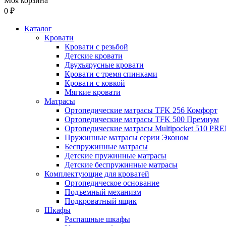
Моя корзина
0 ₽
Каталог
Кровати
Кровати с резьбой
Детские кровати
Двухъярусные кровати
Кровати с тремя спинками
Кровати с ковкой
Мягкие кровати
Матрасы
Ортопедические матрасы TFK 256 Комфорт
Ортопедические матрасы TFK 500 Премиум
Ортопедические матрасы Multipocket 510 P
Пружинные матрасы серии Эконом
Беспружинные матрасы
Детские пружинные матрасы
Детские беспружинные матрасы
Комплектующие для кроватей
Ортопедическое основание
Подъемный механизм
Подкроватный ящик
Шкафы
Распашные шкафы