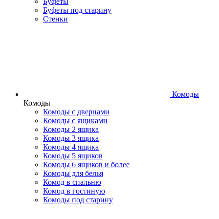
Буфеты
Буфеты под старину
Стенки
Комоды
Комоды
Комоды с дверцами
Комоды с ящиками
Комоды 2 ящика
Комоды 3 ящика
Комоды 4 ящика
Комоды 5 ящиков
Комоды 6 ящиков и более
Комоды для белья
Комод в спальню
Комод в гостиную
Комоды под старину