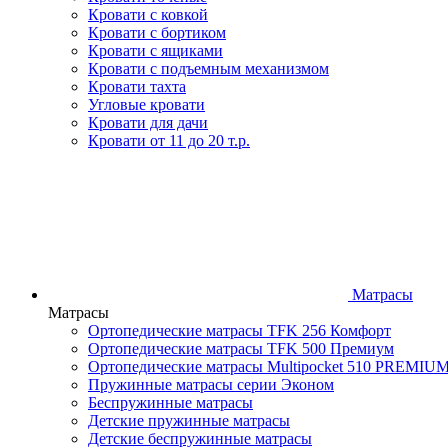
Кровати с ковкой
Кровати с бортиком
Кровати с ящиками
Кровати с подъемным механизмом
Кровати тахта
Угловые кровати
Кровати для дачи
Кровати от 11 до 20 т.р.
Матрасы
Матрасы
Ортопедические матрасы TFK 256 Комфорт
Ортопедические матрасы TFK 500 Премиум
Ортопедические матрасы Multipocket 510 PREMIU
Пружинные матрасы серии Эконом
Беспружинные матрасы
Детские пружинные матрасы
Детские беспружинные матрасы