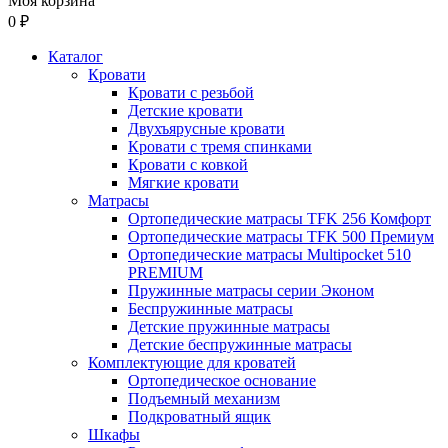
Моя корзина
0 ₽
Каталог
Кровати
Кровати с резьбой
Детские кровати
Двухъярусные кровати
Кровати с тремя спинками
Кровати с ковкой
Мягкие кровати
Матрасы
Ортопедические матрасы TFK 256 Комфорт
Ортопедические матрасы TFK 500 Премиум
Ортопедические матрасы Multipocket 510
PREMIUM
Пружинные матрасы серии Эконом
Беспружинные матрасы
Детские пружинные матрасы
Детские беспружинные матрасы
Комплектующие для кроватей
Ортопедическое основание
Подъемный механизм
Подкроватный ящик
Шкафы