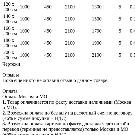
120 x
1000
450
2100
1300
5
0,
200 см
140 x
1000
450
2100
1500
5
0,
200 см
160 x
1000
450
2100
1700
5
0,
200 см
180 x
1000
450
2100
1900
5
0,
200 см
200 x
1000
450
2100
2100
5
0,
200 см
Чертежи
Отзывы
Пока еще никто не оставил отзыв о данном товаре.
Оплата
Оплата Москва и МО
1.
Товар оплачивается по факту доставки наличными (Москва
и МО).
2.
Возможна оплата по безналу на расчетный счет по договору
(+6% к сумме покупки + НДС).
3.
Возможна оплата картами по факту доставки через онлайн
перевод (терминал не предоставляется) только Москва и МО
(+6% к сумме покупки + НДС).