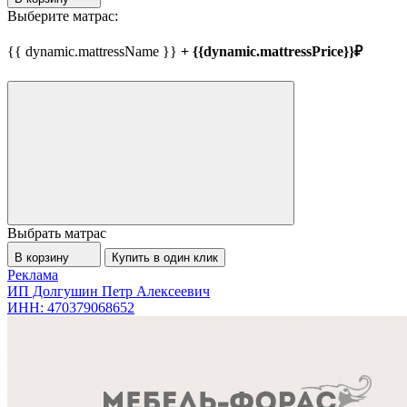
Выберите матрас:
{{ dynamic.mattressName }}
+ {{dynamic.mattressPrice}}₽
Выбрать матрас
В корзину
Купить в один клик
Реклама
ИП Долгушин Петр Алексеевич
ИНН: 470379068652