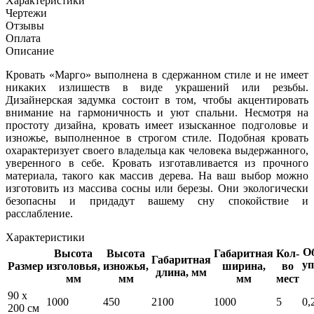
Характеристики
Чертежи
Отзывы
Оплата
Описание
Кровать «Марго» выполнена в сдержанном стиле и не имеет
никаких излишеств в виде украшений или резьбы.
Дизайнерская задумка состоит в том, чтобы акцентировать
внимание на гармоничность и уют спальни. Несмотря на
простоту дизайна, кровать имеет изысканное подголовье и
изножье, выполненное в строгом стиле. Подобная кровать
охарактеризует своего владельца как человека выдержанного,
уверенного в себе. Кровать изготавливается из прочного
материала, такого как массив дерева. На ваш выбор можно
изготовить из массива сосны или березы. Они экологически
безопасны и придадут вашему сну спокойствие и
расслабление.
Характеристики
Об
Высота
Высота
Габаритная
Кол-
Габаритная
уп
Размер
изголовья,
изножья,
ширина,
во
длина, мм
мм
мм
мм
мест
90 x
1000
450
2100
1000
5
0,
200 см