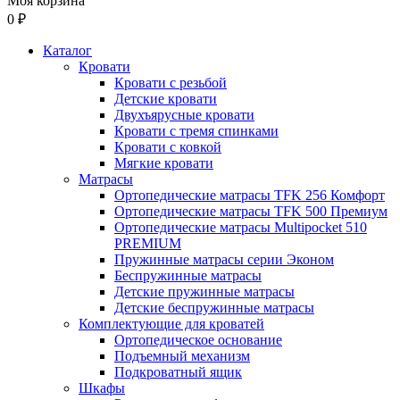
Моя корзина
0 ₽
Каталог
Кровати
Кровати с резьбой
Детские кровати
Двухъярусные кровати
Кровати с тремя спинками
Кровати с ковкой
Мягкие кровати
Матрасы
Ортопедические матрасы TFK 256 Комфорт
Ортопедические матрасы TFK 500 Премиум
Ортопедические матрасы Multipocket 510
PREMIUM
Пружинные матрасы серии Эконом
Беспружинные матрасы
Детские пружинные матрасы
Детские беспружинные матрасы
Комплектующие для кроватей
Ортопедическое основание
Подъемный механизм
Подкроватный ящик
Шкафы