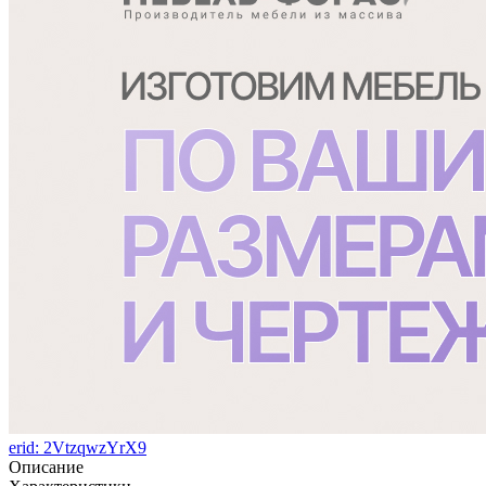
erid: 2VtzqwzYrX9
Описание