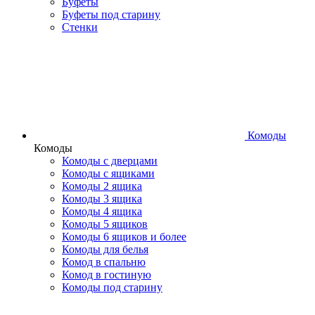
Буфеты
Буфеты под старину
Стенки
Комоды
Комоды
Комоды с дверцами
Комоды с ящиками
Комоды 2 ящика
Комоды 3 ящика
Комоды 4 ящика
Комоды 5 ящиков
Комоды 6 ящиков и более
Комоды для белья
Комод в спальню
Комод в гостиную
Комоды под старину