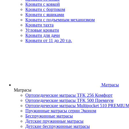
Кровати с ковкой
Кровати с бортиком
Кровати с ящиками
Кровати с подъемным механизмом
Кровати тахта
Угловые кровати
Кровати для дачи
Кровати от 11 до 20 т.р.
Матрасы
Матрасы
Ортопедические матрасы TFK 256 Комфорт
Ортопедические матрасы TFK 500 Премиум
Ортопедические матрасы Multipocket 510 PREMIU
Пружинные матрасы серии Эконом
Беспружинные матрасы
Детские пружинные матрасы
Детские беспружинные матрасы