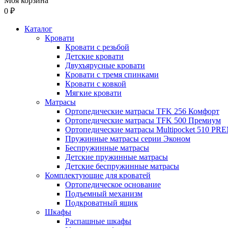
Моя корзина
0 ₽
Каталог
Кровати
Кровати с резьбой
Детские кровати
Двухъярусные кровати
Кровати с тремя спинками
Кровати с ковкой
Мягкие кровати
Матрасы
Ортопедические матрасы TFK 256 Комфорт
Ортопедические матрасы TFK 500 Премиум
Ортопедические матрасы Multipocket 510 P
Пружинные матрасы серии Эконом
Беспружинные матрасы
Детские пружинные матрасы
Детские беспружинные матрасы
Комплектующие для кроватей
Ортопедическое основание
Подъемный механизм
Подкроватный ящик
Шкафы
Распашные шкафы