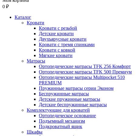
Моя корзина
0 ₽
Каталог
Кровати
Кровати с резьбой
Детские кровати
Двухъярусные кровати
Кровати с тремя спинками
Кровати с ковкой
Мягкие кровати
Матрасы
Ортопедические матрасы TFK 256 Комфорт
Ортопедические матрасы TFK 500 Премиум
Ортопедические матрасы Multipocket 510
PREMIUM
Пружинные матрасы серии Эконом
Беспружинные матрасы
Детские пружинные матрасы
Детские беспружинные матрасы
Комплектующие для кроватей
Ортопедическое основание
Подъемный механизм
Подкроватный ящик
Шкафы