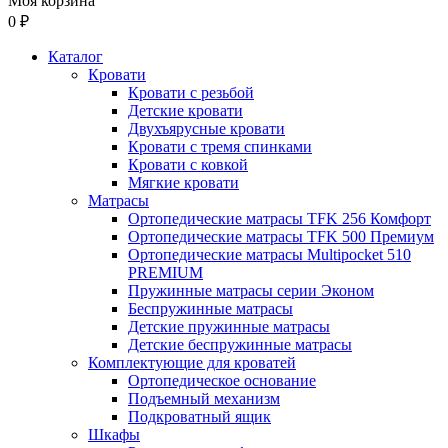
Моя корзина
0 ₽
Каталог
Кровати
Кровати с резьбой
Детские кровати
Двухъярусные кровати
Кровати с тремя спинками
Кровати с ковкой
Мягкие кровати
Матрасы
Ортопедические матрасы TFK 256 Комфорт
Ортопедические матрасы TFK 500 Премиум
Ортопедические матрасы Multipocket 510
PREMIUM
Пружинные матрасы серии Эконом
Беспружинные матрасы
Детские пружинные матрасы
Детские беспружинные матрасы
Комплектующие для кроватей
Ортопедическое основание
Подъемный механизм
Подкроватный ящик
Шкафы