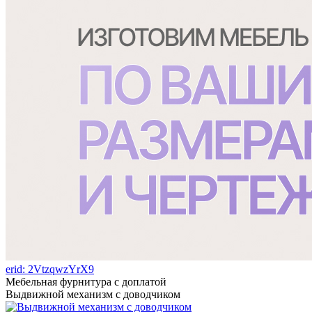
erid: 2VtzqwzYrX9
Мебельная фурнитура с доплатой
Выдвижной механизм с доводчиком