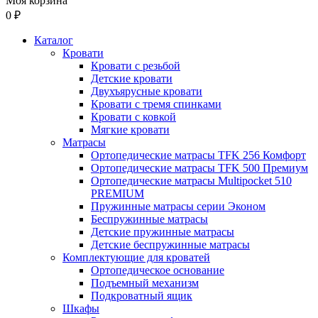
Моя корзина
0 ₽
Каталог
Кровати
Кровати с резьбой
Детские кровати
Двухъярусные кровати
Кровати с тремя спинками
Кровати с ковкой
Мягкие кровати
Матрасы
Ортопедические матрасы TFK 256 Комфорт
Ортопедические матрасы TFK 500 Премиум
Ортопедические матрасы Multipocket 510
PREMIUM
Пружинные матрасы серии Эконом
Беспружинные матрасы
Детские пружинные матрасы
Детские беспружинные матрасы
Комплектующие для кроватей
Ортопедическое основание
Подъемный механизм
Подкроватный ящик
Шкафы