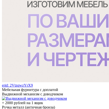
erid: 2VtzqwzYrX9
Мебельная фурнитура с доплатой
Выдвижной механизм с доводчиком
+ 2000 рублей на 1 ящик
Ручка металл (античная бронза)